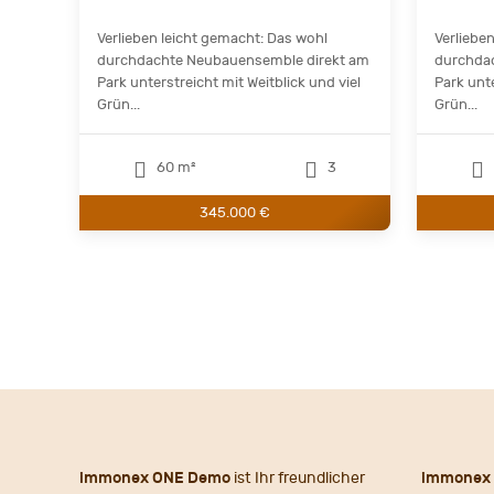
Verlieben leicht gemacht: Das wohl
Verliebe
durchdachte Neubauensemble direkt am
durchda
Park unterstreicht mit Weitblick und viel
Park unte
Grün...
Grün...
60 m²
3
345.000 €
immonex ONE Demo
ist Ihr freundlicher
immonex