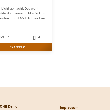
n leicht gemacht: Das wohl
chte Neubauensemble direkt am
rstreicht mit Weitblick und viel
60 m²
4
193.000 €
 ONE Demo
Impressum