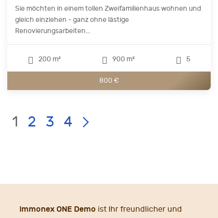
Sie möchten in einem tollen Zweifamilienhaus wohnen und
gleich einziehen - ganz ohne lästige
Renovierungsarbeiten...
200 m²
900 m²
5
800 €
Current
LIST
Page:
1
2
3
4
PAGE
NAVIGATION
immonex ONE Demo
ist Ihr freundlicher und